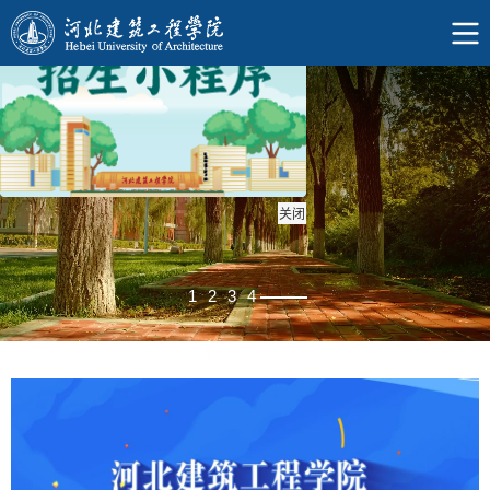
关闭
1
2
3
4