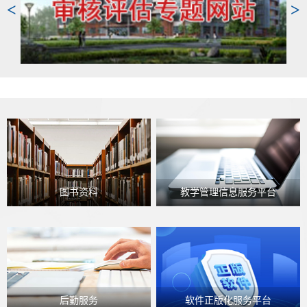
<
>
点、难点问题，结合我省和学
习贯彻习近平总书记关于加强
校实际，现决定开展2026年度
和改进民族工作的重要思想，
全省思想政治工作课题申报工
紧扣铸牢中华民族共同体意识
作，有关事项详见通知要求：
主线，聚焦民族领域重点难点
https://hbzgw.hebnews.cn/gsgg/2026-
问题，从“小切口”入手，挖掘中
05/20/content_9515041.htm。课
华民族共同体建设中的深层问
题实行限额申报，我校限...
题，提出务实管用的对策措
施，...
图书资料
教学管理信息服务平台
后勤服务
软件正版化服务平台